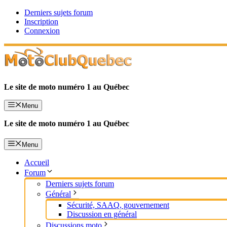
Aller
Derniers sujets forum
au
Inscription
contenu
Connexion
Le site de moto numéro 1 au Québec
Menu
Le site de moto numéro 1 au Québec
Menu
Accueil
Forum
Derniers sujets forum
Général
Sécurité, SAAQ, gouvernement
Discussion en général
Discussions moto