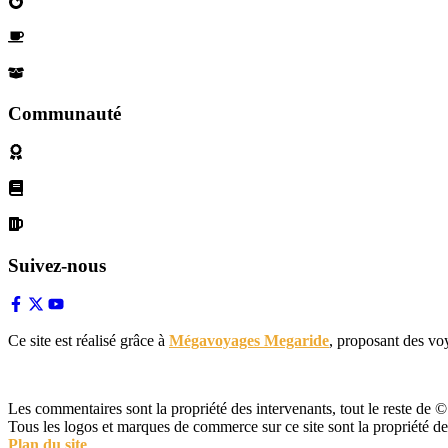
Qui sommes nous?
Devenez parternaire
Nos Partenaires
Communauté
Politique de cookies
Conditions d'utilisation
Declaration de confidentialité
Suivez-nous
Ce site est réalisé grâce à
Mégavoyages Megaride
, proposant des vo
Les commentaires sont la propriété des intervenants, tout le reste de
Tous les logos et marques de commerce sur ce site sont la propriété de 
Plan du site