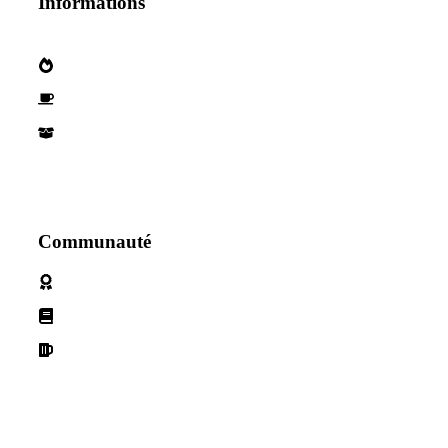
Informations
Qui sommes nous?
Devenez parternaire
Nos Partenaires
Communauté
Politique de cookies
Conditions d'utilisation
Declaration de confidentialité