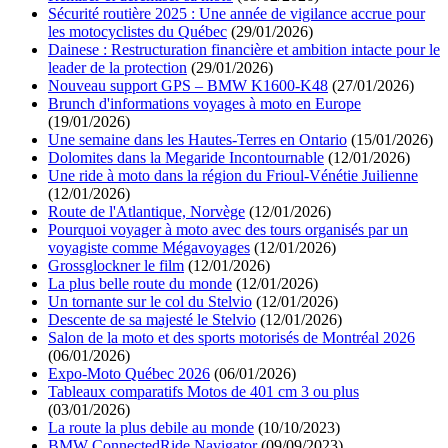
Sécurité routière 2025 : Une année de vigilance accrue pour
les motocyclistes du Québec
(29/01/2026)
Dainese : Restructuration financière et ambition intacte pour le
leader de la protection
(29/01/2026)
Nouveau support GPS – BMW K1600-K48
(27/01/2026)
Brunch d'informations voyages à moto en Europe
(19/01/2026)
Une semaine dans les Hautes-Terres en Ontario
(15/01/2026)
Dolomites dans la Megaride Incontournable
(12/01/2026)
Une ride à moto dans la région du Frioul-Vénétie Juilienne
(12/01/2026)
Route de l'Atlantique, Norvège
(12/01/2026)
Pourquoi voyager à moto avec des tours organisés par un
voyagiste comme Mégavoyages
(12/01/2026)
Grossglockner le film
(12/01/2026)
La plus belle route du monde
(12/01/2026)
Un tornante sur le col du Stelvio
(12/01/2026)
Descente de sa majesté le Stelvio
(12/01/2026)
Salon de la moto et des sports motorisés de Montréal 2026
(06/01/2026)
Expo-Moto Québec 2026
(06/01/2026)
Tableaux comparatifs Motos de 401 cm 3 ou plus
(03/01/2026)
La route la plus debile au monde
(10/10/2023)
BMW ConnectedRide Navigator
(09/09/2023)