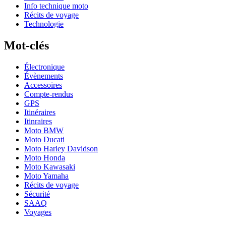
Info technique moto
Récits de voyage
Technologie
Mot-clés
Électronique
Évènements
Accessoires
Compte-rendus
GPS
Itinéraires
Itinraires
Moto BMW
Moto Ducati
Moto Harley Davidson
Moto Honda
Moto Kawasaki
Moto Yamaha
Récits de voyage
Sécurité
SAAQ
Voyages