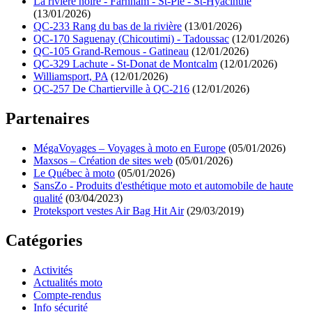
La rivière noire - Farhnam - St-Pie - St-Hyacinthe
(13/01/2026)
QC-233 Rang du bas de la rivière
(13/01/2026)
QC-170 Saguenay (Chicoutimi) - Tadoussac
(12/01/2026)
QC-105 Grand-Remous - Gatineau
(12/01/2026)
QC-329 Lachute - St-Donat de Montcalm
(12/01/2026)
Williamsport, PA
(12/01/2026)
QC-257 De Chartierville à QC-216
(12/01/2026)
Partenaires
MégaVoyages – Voyages à moto en Europe
(05/01/2026)
Maxsos – Création de sites web
(05/01/2026)
Le Québec à moto
(05/01/2026)
SansZo - Produits d'esthétique moto et automobile de haute
qualité
(03/04/2023)
Proteksport vestes Air Bag Hit Air
(29/03/2019)
Catégories
Activités
Actualités moto
Compte-rendus
Info sécurité