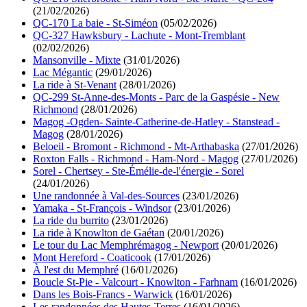
(21/02/2026)
QC-170 La baie - St-Siméon
(05/02/2026)
QC-327 Hawksbury - Lachute - Mont-Tremblant
(02/02/2026)
Mansonville - Mixte
(31/01/2026)
Lac Mégantic
(29/01/2026)
La ride à St-Venant
(28/01/2026)
QC-299 St-Anne-des-Monts - Parc de la Gaspésie - New
Richmond
(28/01/2026)
Magog -Ogden- Sainte-Catherine-de-Hatley - Stanstead -
Magog
(28/01/2026)
Beloeil - Bromont - Richmond - Mt-Arthabaska
(27/01/2026)
Roxton Falls - Richmond - Ham-Nord - Magog
(27/01/2026)
Sorel - Chertsey - Ste-Émélie-de-l'énergie - Sorel
(24/01/2026)
Une randonnée à Val-des-Sources
(23/01/2026)
Yamaka - St-François - Windsor
(23/01/2026)
La ride du burrito
(23/01/2026)
La ride à Knowlton de Gaétan
(20/01/2026)
Le tour du Lac Memphrémagog - Newport
(20/01/2026)
Mont Hereford - Coaticook
(17/01/2026)
À l'est du Memphré
(16/01/2026)
Boucle St-Pie - Valcourt - Knowlton - Farhnam
(16/01/2026)
Dans les Bois-Francs - Warwick
(16/01/2026)
Les randonnées des Hautes-Terres
(16/01/2026)