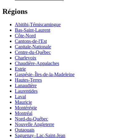
Régions
Abitibi-Témiscamingue
Bas-Saint-Laurent
Côte-Nord
Cantons-de-l'Est
Capitale-Nationale
Centre-du-Québec
Charlevoix
Chaudière-Appalaches
Estrie
Gaspésie–Îles-de-la-Madeleine
Hautes-Terres
Lanaudière
Laurentides
Laval
Mauricie
Montérégie
Montréal
Nord-du-Québec
Nouvelle Angleterre
Outaouais
Saguenay–Lac-Saint-Jean