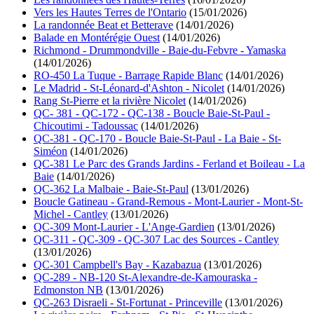
Vers les Hautes Terres de l'Ontario
(15/01/2026)
La randonnée Beat et Betterave
(14/01/2026)
Balade en Montérégie Ouest
(14/01/2026)
Richmond - Drummondville - Baie-du-Febvre - Yamaska
(14/01/2026)
RO-450 La Tuque - Barrage Rapide Blanc
(14/01/2026)
Le Madrid - St-Léonard-d'Ashton - Nicolet
(14/01/2026)
Rang St-Pierre et la rivière Nicolet
(14/01/2026)
QC- 381 - QC-172 - QC-138 - Boucle Baie-St-Paul -
Chicoutimi - Tadoussac
(14/01/2026)
QC-381 - QC-170 - Boucle Baie-St-Paul - La Baie - St-
Siméon
(14/01/2026)
QC-381 Le Parc des Grands Jardins - Ferland et Boileau - La
Baie
(14/01/2026)
QC-362 La Malbaie - Baie-St-Paul
(13/01/2026)
Boucle Gatineau - Grand-Remous - Mont-Laurier - Mont-St-
Michel - Cantley
(13/01/2026)
QC-309 Mont-Laurier - L'Ange-Gardien
(13/01/2026)
QC-311 - QC-309 - QC-307 Lac des Sources - Cantley
(13/01/2026)
QC-301 Campbell's Bay - Kazabazua
(13/01/2026)
QC-289 - NB-120 St-Alexandre-de-Kamouraska -
Edmonston NB
(13/01/2026)
QC-263 Disraeli - St-Fortunat - Princeville
(13/01/2026)