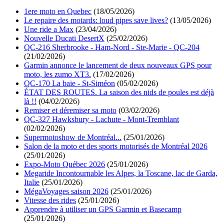
1ere moto en Quebec
(18/05/2026)
Le repaire des motards: loud pipes save lives?
(13/05/2026)
Une ride a Max
(23/04/2026)
Nouvelle Ducati DesertX
(25/02/2026)
QC-216 Sherbrooke - Ham-Nord - Ste-Marie - QC-204
(21/02/2026)
Garmin annonce le lancement de deux nouveaux GPS pour
moto, les zumo XT3.
(17/02/2026)
QC-170 La baie - St-Siméon
(05/02/2026)
ÉTAT DES ROUTES. La saison des nids de poules est déjà
là !!
(04/02/2026)
Remiser et déremiser sa moto
(03/02/2026)
QC-327 Hawksbury - Lachute - Mont-Tremblant
(02/02/2026)
Supermotoshow de Montréal...
(25/01/2026)
Salon de la moto et des sports motorisés de Montréal 2026
(25/01/2026)
Expo-Moto Québec 2026
(25/01/2026)
Megaride Incontournable les Alpes, la Toscane, lac de Garda,
Italie
(25/01/2026)
MégaVoyages saison 2026
(25/01/2026)
Vitesse des rides
(25/01/2026)
Apprendre à utiliser un GPS Garmin et Basecamp
(25/01/2026)