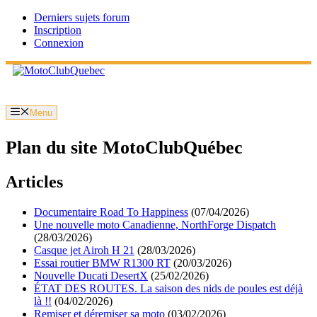
Aller
Derniers sujets forum
au
Inscription
contenu
Connexion
Menu
Plan du site MotoClubQuébec
Articles
Documentaire Road To Happiness
(07/04/2026)
Une nouvelle moto Canadienne, NorthForge Dispatch
(28/03/2026)
Casque jet Airoh H 21
(28/03/2026)
Essai routier BMW R1300 RT
(20/03/2026)
Nouvelle Ducati DesertX
(25/02/2026)
ÉTAT DES ROUTES. La saison des nids de poules est déjà
là !!
(04/02/2026)
Remiser et déremiser sa moto
(03/02/2026)