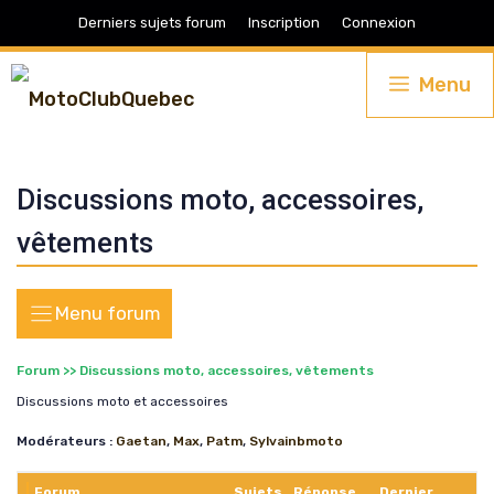
Aller
Derniers sujets forum
Inscription
Connexion
au
contenu
Menu
Discussions moto, accessoires,
vêtements
Forum
>>
Discussions moto, accessoires, vêtements
Discussions moto et accessoires
Modérateurs :
Gaetan
,
Max
,
Patm
,
Sylvainbmoto
Forum
Sujets
Réponse
Dernier