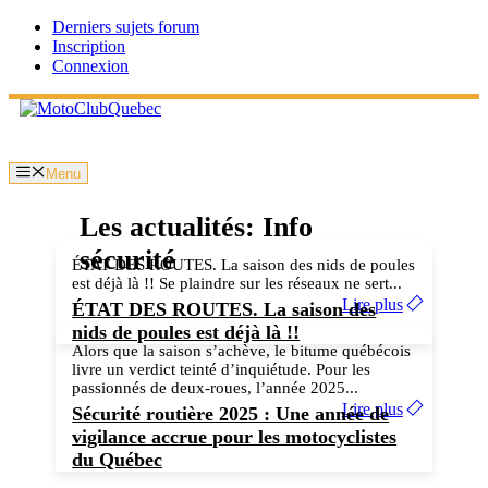
Aller
Derniers sujets forum
au
Inscription
contenu
Connexion
Menu
Les actualités: Info
sécurité
ÉTAT DES ROUTES. La saison des nids de poules
est déjà là !! Se plaindre sur les réseaux ne sert...
Lire plus
ÉTAT DES ROUTES. La saison des
nids de poules est déjà là !!
Alors que la saison s’achève, le bitume québécois
livre un verdict teinté d’inquiétude. Pour les
passionnés de deux-roues, l’année 2025...
Lire plus
Sécurité routière 2025 : Une année de
vigilance accrue pour les motocyclistes
du Québec