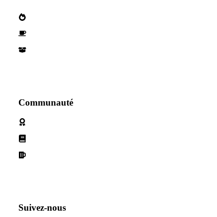
Qui sommes nous?
Devenez parternaire
Nos Partenaires
Communauté
Politique de cookies
Conditions d'utilisation
Declaration de confidentialité
Suivez-nous