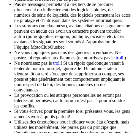
Pas de messages permettant à des tiers de se procurer
directement ou indirectement des logiciels piratés, des
numéros de série de logiciels, des logiciels permettant les actes
de piratage et d’intrusion dans les systèmes informatiques.
Les surnoms («nicknames»), avatars, citations et signatures ne
peuvent en aucun cas avoir un caractère pouvant troubler
autrui (pornographie, religion, politique, racisme, etc.). Les
avatars et les signatures sont soumis à l’approbation de
l’équipe MotoClubQuebec.
Ne vous impliquez pas dans des guerres incendiaires. Ne
postez, ni répondez aux flammes (ne nourrissez pas le
troll
.)
Ne nourrissez pas le
troll
! Si un rigolo quelconque venait à
tenter de pourrir un sujet, ignorez-le! Un administrateur
viendra tôt ou tard s’occuper de supprimer son compte, ses
posts et plus généralement tout comportement impliquant le
non-respect de la loi, des bonnes manières ou des
convenances.
La provocation ou les attaques personnelles ne seront pas
tolérées ni permises, car le forum n’est pas là pour résoudre
les conflits.
Si vous écrivez pour la première fois, présentez-vous, les gens
aiment savoir à qui ils parlent!
Utilisez des émoticônes pour indiquer votre état d’esprit, mais
utilisez-les modérément. Ne partez pas du principe que
l’émoticône excuse tout ou permet de colorer un commentaire