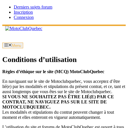
Aller
Derniers sujets forum
au
Inscription
contenu
Connexion
Menu
Conditions d’utilisation
Règles d’éthique sur le site (MCQ) MotoClubQuebec
En naviguant sur le site de Motoclubquebec, vous acceptez d’être
lié(e) par les modalités et stipulations du présent contrat, et ce, tant et
aussi longtemps que vous êtes sur le site de Motoclubquebec.
SI VOUS NE SOUHAITEZ PAS ÊTRE LIÉ(E) PAR CE
CONTRAT, NE NAVIGUEZ PAS SUR LE SITE DE
MOTOCLUBQUEBEC.
Les modalités et stipulations du contrat peuvent changer à tout
moment et elles entreront en vigueur automatiquement.
L’utilisation du site et forums de MotoClubQuebec est ouvert à tous,