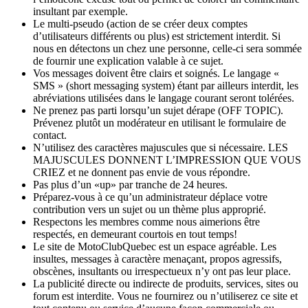
insultant par exemple.
Le multi-pseudo (action de se créer deux comptes
d’utilisateurs différents ou plus) est strictement interdit. Si
nous en détectons un chez une personne, celle-ci sera sommée
de fournir une explication valable à ce sujet.
Vos messages doivent être clairs et soignés. Le langage «
SMS » (short messaging system) étant par ailleurs interdit, les
abréviations utilisées dans le langage courant seront tolérées.
Ne prenez pas parti lorsqu’un sujet dérape (OFF TOPIC).
Prévenez plutôt un modérateur en utilisant le formulaire de
contact.
N’utilisez des caractères majuscules que si nécessaire. LES
MAJUSCULES DONNENT L’IMPRESSION QUE VOUS
CRIEZ et ne donnent pas envie de vous répondre.
Pas plus d’un «up» par tranche de 24 heures.
Préparez-vous à ce qu’un administrateur déplace votre
contribution vers un sujet ou un thème plus approprié.
Respectons les membres comme nous aimerions être
respectés, en demeurant courtois en tout temps!
Le site de MotoClubQuebec est un espace agréable. Les
insultes, messages à caractère menaçant, propos agressifs,
obscènes, insultants ou irrespectueux n’y ont pas leur place.
La publicité directe ou indirecte de produits, services, sites ou
forum est interdite. Vous ne fournirez ou n’utiliserez ce site et