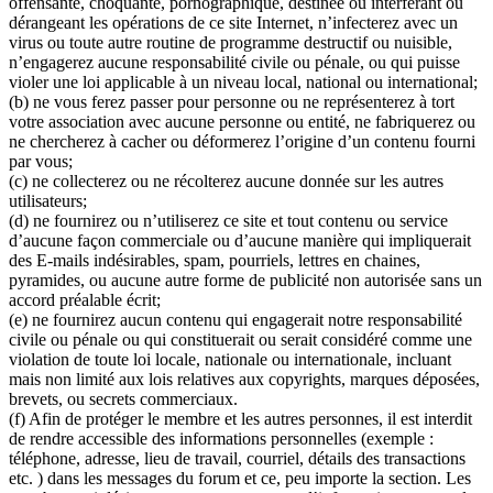
offensante, choquante, pornographique, destinée ou interférant ou
dérangeant les opérations de ce site Internet, n’infecterez avec un
virus ou toute autre routine de programme destructif ou nuisible,
n’engagerez aucune responsabilité civile ou pénale, ou qui puisse
violer une loi applicable à un niveau local, national ou international;
(b) ne vous ferez passer pour personne ou ne représenterez à tort
votre association avec aucune personne ou entité, ne fabriquerez ou
ne chercherez à cacher ou déformerez l’origine d’un contenu fourni
par vous;
(c) ne collecterez ou ne récolterez aucune donnée sur les autres
utilisateurs;
(d) ne fournirez ou n’utiliserez ce site et tout contenu ou service
d’aucune façon commerciale ou d’aucune manière qui impliquerait
des E-mails indésirables, spam, pourriels, lettres en chaines,
pyramides, ou aucune autre forme de publicité non autorisée sans un
accord préalable écrit;
(e) ne fournirez aucun contenu qui engagerait notre responsabilité
civile ou pénale ou qui constituerait ou serait considéré comme une
violation de toute loi locale, nationale ou internationale, incluant
mais non limité aux lois relatives aux copyrights, marques déposées,
brevets, ou secrets commerciaux.
(f) Afin de protéger le membre et les autres personnes, il est interdit
de rendre accessible des informations personnelles (exemple :
téléphone, adresse, lieu de travail, courriel, détails des transactions
etc. ) dans les messages du forum et ce, peu importe la section. Les