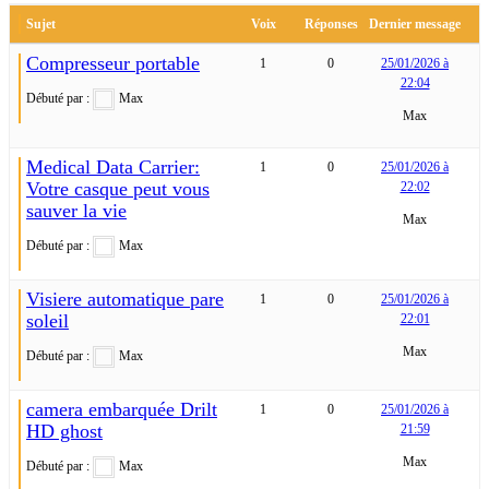
Sujet
Voix
Réponses
Dernier message
Compresseur portable
1
0
25/01/2026 à
22:04
Débuté par :
Max
Max
Medical Data Carrier:
1
0
25/01/2026 à
Votre casque peut vous
22:02
sauver la vie
Max
Débuté par :
Max
Visiere automatique pare
1
0
25/01/2026 à
soleil
22:01
Max
Débuté par :
Max
camera embarquée Drilt
1
0
25/01/2026 à
HD ghost
21:59
Max
Débuté par :
Max