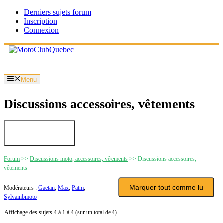
Aller
Derniers sujets forum
au
Inscription
contenu
Connexion
Menu
Discussions accessoires, vêtements
Forum
>>
Discussions moto, accessoires, vêtements
>>
Discussions accessoires,
vêtements
Modérateurs :
Gaetan
,
Max
,
Patm
,
Sylvainbmoto
Affichage des sujets 4 à 1 à 4 (sur un total de 4)