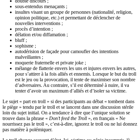
double discours ;
sous-entendus menaçants ;
insultes visant un groupe de personnes (nationalité, religion,
opinion politique, etc.) et permettant de déclencher de
nouvelles interventions ;
procès d’intention ;
délation et/ou diffamation ;
bluff ;
sophisme ;
autodérision de façade pour camoufler des intentions
malveillantes ;
moquerie fraternelle et private joke ;
mélange de flatterie envers les uns et injures envers les autres,
pour s’attirer à la fois alliés et ennemis. Lorsque le but du troll
est le jeu ou la provocation, il tente de maximiser son nombre
d’adversaires. Au contraire, s’il est déterminé à nuire, il va
tenter d’avoir un maximum d’alliés et d’isoler sa victime.
Le sujet « part en troll » si des participants au débat « tombent dans
le piège » tendu par le troll et se lancent dans une discussion stérile
loin du sujet initial. On a tendance à dire que l’unique solution se
trouve dans la phrase «
Don’t feed the Troll
», en français « Ne
nourrissez pas le troll », c’est-à-dire, ignorez le troll ou ne lui donnez
pas matière à polémiquer.