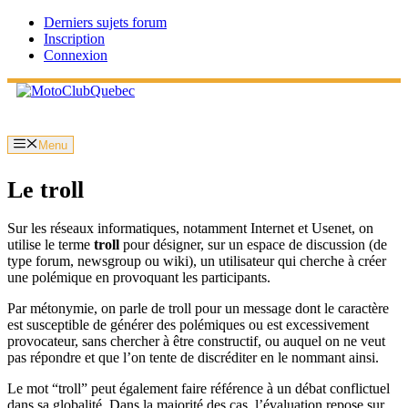
Aller
Derniers sujets forum
au
Inscription
contenu
Connexion
Menu
Le troll
Sur les réseaux informatiques, notamment Internet et Usenet, on
utilise le terme
troll
pour désigner, sur un espace de discussion (de
type forum, newsgroup ou wiki), un utilisateur qui cherche à créer
une polémique en provoquant les participants.
Par métonymie, on parle de troll pour un message dont le caractère
est susceptible de générer des polémiques ou est excessivement
provocateur, sans chercher à être constructif, ou auquel on ne veut
pas répondre et que l’on tente de discréditer en le nommant ainsi.
Le mot “troll” peut également faire référence à un débat conflictuel
dans sa globalité. Dans la majorité des cas, l’évaluation repose sur