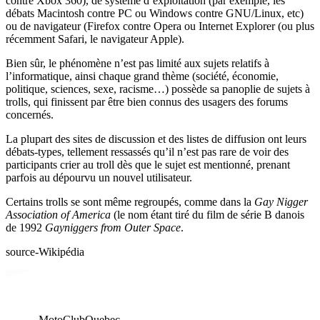
contre Xbox 360), de système d’exploitation (par exemple, les
débats Macintosh contre PC ou Windows contre GNU/Linux, etc)
ou de navigateur (Firefox contre Opera ou Internet Explorer (ou plus
récemment Safari, le navigateur Apple).
Bien sûr, le phénomène n’est pas limité aux sujets relatifs à
l’informatique, ainsi chaque grand thème (société, économie,
politique, sciences, sexe, racisme…) possède sa panoplie de sujets à
trolls, qui finissent par être bien connus des usagers des forums
concernés.
La plupart des sites de discussion et des listes de diffusion ont leurs
débats-types, tellement ressassés qu’il n’est pas rare de voir des
participants crier au troll dès que le sujet est mentionné, prenant
parfois au dépourvu un nouvel utilisateur.
Certains trolls se sont même regroupés, comme dans la
Gay Nigger
Association of America
(le nom étant tiré du film de série B danois
de 1992
Gayniggers from Outer Space
.
source-Wikipédia