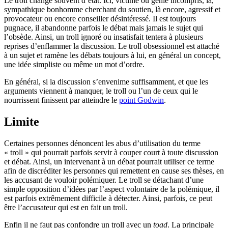
Le troll change souvent d’état. Ici, victime ou génie incompris, là,
sympathique bonhomme cherchant du soutien, là encore, agressif et
provocateur ou encore conseiller désintéressé. Il est toujours
pugnace, il abandonne parfois le débat mais jamais le sujet qui
l’obsède. Ainsi, un troll ignoré ou insatisfait tentera à plusieurs
reprises d’enflammer la discussion. Le troll obsessionnel est attaché
à un sujet et ramène les débats toujours à lui, en général un concept,
une idée simpliste ou même un mot d’ordre.
En général, si la discussion s’envenime suffisamment, et que les
arguments viennent à manquer, le troll ou l’un de ceux qui le
nourrissent finissent par atteindre le
point Godwin
.
Limite
Certaines personnes dénoncent les abus d’utilisation du terme
« troll » qui pourrait parfois servir à couper court à toute discussion
et débat. Ainsi, un intervenant à un débat pourrait utiliser ce terme
afin de discréditer les personnes qui remettent en cause ses thèses, en
les accusant de vouloir polémiquer. Le troll se détachant d’une
simple opposition d’idées par l’aspect volontaire de la polémique, il
est parfois extrêmement difficile à détecter. Ainsi, parfois, ce peut
être l’accusateur qui est en fait un troll.
Enfin il ne faut pas confondre un troll avec un
toad
. La principale