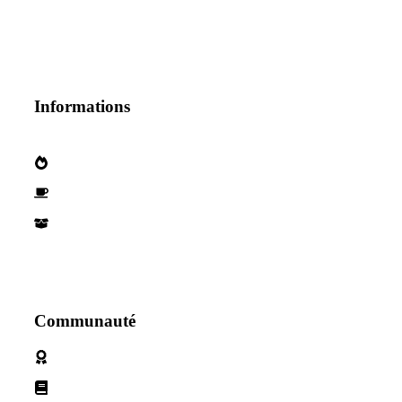
Informations
Qui sommes nous?
Devenez parternaire
Nos Partenaires
Communauté
Politique de cookies
Conditions d'utilisation