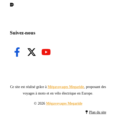
Declaration de confidentialité
Suivez-nous
Ce site est réalisé grâce à
Mégavoyages Megaride
, proposant des
voyages à moto et en vélo électrique en Europe.
© 2026
Mégavoyages Megaride
Plan du site