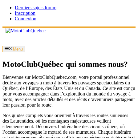
Aller
Derniers sujets forum
au
Inscription
contenu
Connexion
Menu
MotoClubQuébec qui sommes nous?
Bienvenue sur MotoClubQuebec.com, votre portail professionnel
dédié aux voyages à moto à travers les paysages spectaculaires du
Québec, de l’Europe, des États-Unis et du Canada. Ce site est conçu
pour vous accompagner dans l’exploration du monde du voyage à
moto, avec des articles détaillés et des récits d’aventuriers partageant
leur passion pour la route.
Nos guides complets vous orientent à travers les routes sinueuses
des Laurentides, où les montagnes majestueuses veillent
silencieusement. Découvrez l’adrénaline des circuits côtiers, où
l’océan accompagne le motard de ses murmures. Chaque itinéraire
est soigneusement élaboré pour offrir une expérience enrichissante et