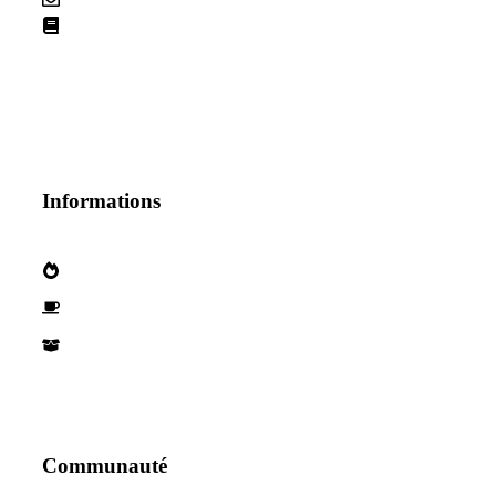
La netiquette
Informations
Qui sommes nous?
Devenez parternaire
Nos Partenaires
Communauté