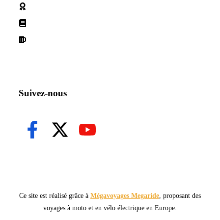
Politique de cookies
Conditions d'utilisation
Declaration de confidentialité
Suivez-nous
Ce site est réalisé grâce à
Mégavoyages Megaride
, proposant des
voyages à moto et en vélo électrique en Europe.