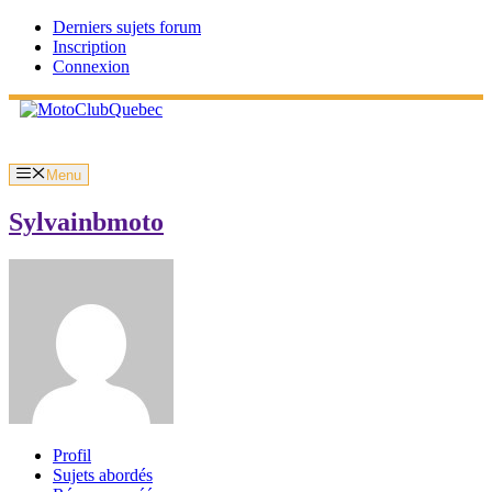
Aller
Derniers sujets forum
au
Inscription
contenu
Connexion
Menu
Sylvainbmoto
Profil
Sujets abordés