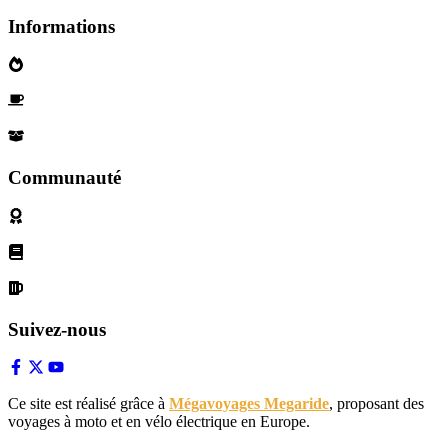
Informations
Qui sommes nous?
Devenez parternaire
Nos Partenaires
Communauté
Politique de cookies
Conditions d'utilisation
Declaration de confidentialité
Suivez-nous
Ce site est réalisé grâce à
Mégavoyages Megaride
, proposant des
voyages à moto et en vélo électrique en Europe.