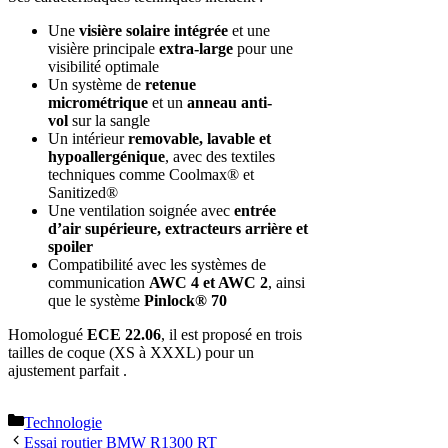
Une
visière solaire intégrée
et une
visière principale
extra-large
pour une
visibilité optimale
Un système de
retenue
micrométrique
et un
anneau anti-
vol
sur la sangle
Un intérieur
removable, lavable et
hypoallergénique
, avec des textiles
techniques comme Coolmax® et
Sanitized®
Une ventilation soignée avec
entrée
d’air supérieure, extracteurs arrière et
spoiler
Compatibilité avec les systèmes de
communication
AWC 4 et AWC 2
, ainsi
que le système
Pinlock® 70
Homologué
ECE 22.06
, il est proposé en trois
tailles de coque (XS à XXXL) pour un
ajustement parfait .
Catégories
Technologie
Essai routier BMW R1300 RT