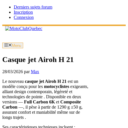
Aller
Derniers sujets forum
au
Inscription
contenu
Connexion
Menu
Casque jet Airoh H 21
28/03/2026
par
Max
Le nouveau
casque jet Airoh H 21
est un
modèle conçu pour les
motocyclistes
exigeants,
alliant design contemporain, légèreté et
technologies de pointe . Disponible en deux
versions —
Full Carbon 6K
et
Composite
Carbon
—, il pèse à partir de 1290 g ±50 g,
assurant confort et maniabilité même sur de
longs trajets .
Ses caractéristiques techniques incluent :