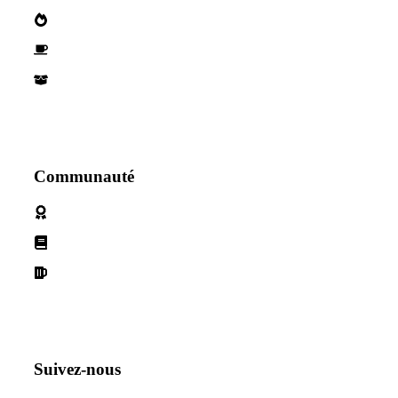
Qui sommes nous?
Devenez parternaire
Nos Partenaires
Communauté
Politique de cookies
Conditions d'utilisation
Declaration de confidentialité
Suivez-nous