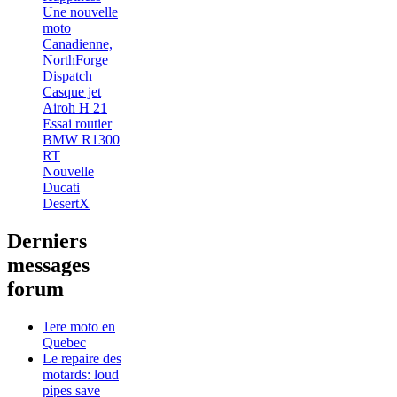
Une nouvelle
moto
Canadienne,
NorthForge
Dispatch
Casque jet
Airoh H 21
Essai routier
BMW R1300
RT
Nouvelle
Ducati
DesertX
Derniers
messages
forum
1ere moto en
Quebec
Le repaire des
motards: loud
pipes save