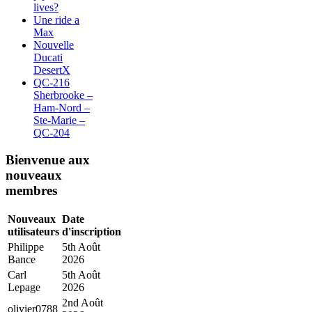
lives?
Une ride a
Max
Nouvelle
Ducati
DesertX
QC-216
Sherbrooke –
Ham-Nord –
Ste-Marie –
QC-204
Bienvenue aux
nouveaux
membres
Nouveaux
Date
utilisateurs
d'inscription
Philippe
5th Août
Bance
2026
Carl
5th Août
Lepage
2026
2nd Août
olivier0788