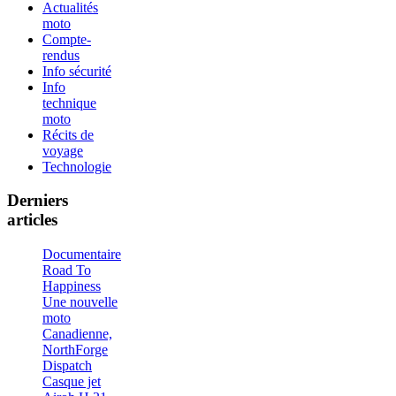
Actualités
moto
Compte-
rendus
Info sécurité
Info
technique
moto
Récits de
voyage
Technologie
Derniers
articles
Documentaire
Road To
Happiness
Une nouvelle
moto
Canadienne,
NorthForge
Dispatch
Casque jet