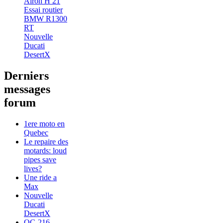
Airoh H 21
Essai routier
BMW R1300
RT
Nouvelle
Ducati
DesertX
Derniers
messages
forum
1ere moto en
Quebec
Le repaire des
motards: loud
pipes save
lives?
Une ride a
Max
Nouvelle
Ducati
DesertX
QC-216