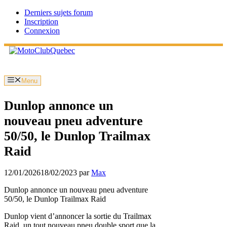
Aller
Derniers sujets forum
au
Inscription
contenu
Connexion
Menu
Dunlop annonce un
nouveau pneu adventure
50/50, le Dunlop Trailmax
Raid
12/01/2026
18/02/2023
par
Max
Dunlop annonce un nouveau pneu adventure
50/50, le Dunlop Trailmax Raid
Dunlop vient d’annoncer la sortie du Trailmax
Raid, un tout nouveau pneu double sport que la