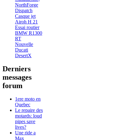
NorthForge
Dispatch
Casque jet
Airoh H 21
Essai routier
BMW R1300
RT
Nouvelle
Ducati
DesertX
Derniers
messages
forum
1ere moto en
Quebec
Le repaire des
motards: loud
pipes save
lives?
Une ride a
Max