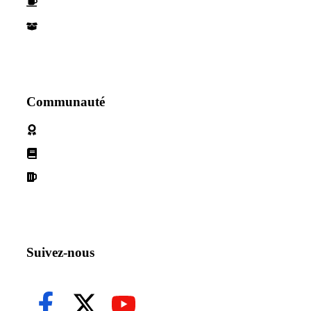
Devenez parternaire
Nos Partenaires
Communauté
Politique de cookies
Conditions d'utilisation
Declaration de confidentialité
Suivez-nous