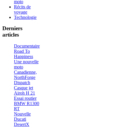
moto
Récits de
voyage
Technologie
Derniers
articles
Documentaire
Road To
Happiness
Une nouvelle
moto
Canadienne,
NorthForge
Dispatch
Casque jet
Airoh H 21
Essai routier
BMW R1300
RT
Nouvelle
Ducati
DesertX