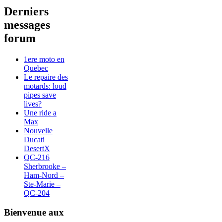
Derniers
messages
forum
1ere moto en
Quebec
Le repaire des
motards: loud
pipes save
lives?
Une ride a
Max
Nouvelle
Ducati
DesertX
QC-216
Sherbrooke –
Ham-Nord –
Ste-Marie –
QC-204
Bienvenue aux