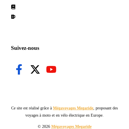
Conditions d'utilisation
Declaration de confidentialité
Suivez-nous
Ce site est réalisé grâce à
Mégavoyages Megaride
, proposant des
voyages à moto et en vélo électrique en Europe.
© 2026
Mégavoyages Megaride