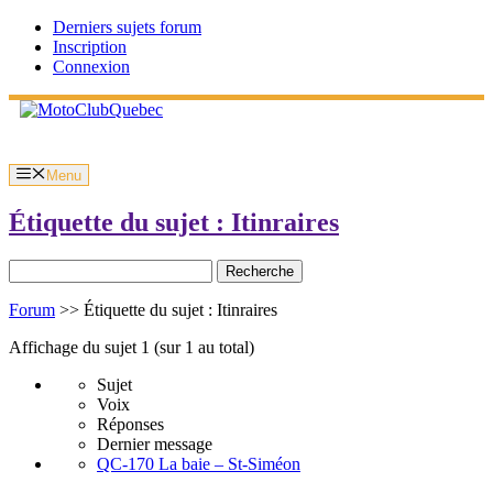
Aller
Derniers sujets forum
au
Inscription
contenu
Connexion
Menu
Étiquette du sujet : Itinraires
Rechercher:
Forum
>>
Étiquette du sujet : Itinraires
Affichage du sujet 1 (sur 1 au total)
Sujet
Voix
Réponses
Dernier message
QC-170 La baie – St-Siméon