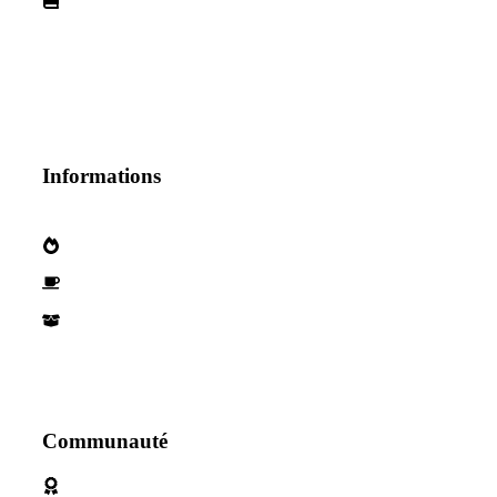
Informations
Qui sommes nous?
Devenez parternaire
Nos Partenaires
Communauté
Politique de cookies