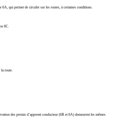
 6A, qui permet de circuler sur les routes, à certaines conditions.
 ou 6C.
 la route.
servation des permis d’apprenti conducteur (6R et 6A) demeurent les mêmes.