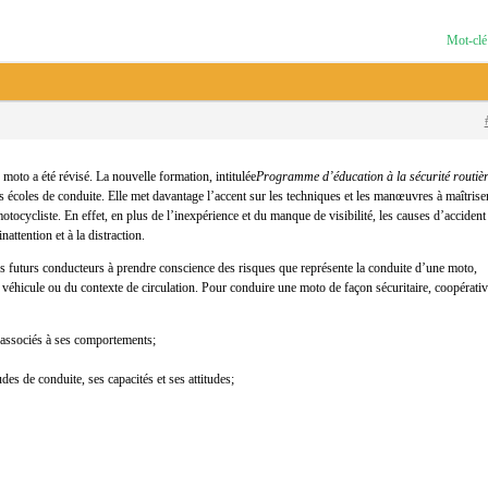
Mot-clé
oto a été révisé. La nouvelle formation, intitulée
Programme d’éducation à la sécurité routiè
es écoles de conduite. Elle met davantage l’accent sur les techniques et les manœuvres à maîtrise
ocycliste. En effet, en plus de l’inexpérience et du manque de visibilité, les causes d’accident
nattention et à la distraction.
 futurs conducteurs à prendre conscience des risques que représente la conduite d’une moto,
 véhicule ou du contexte de circulation. Pour conduire une moto de façon sécuritaire, coopérati
x associés à ses comportements;
es de conduite, ses capacités et ses attitudes;