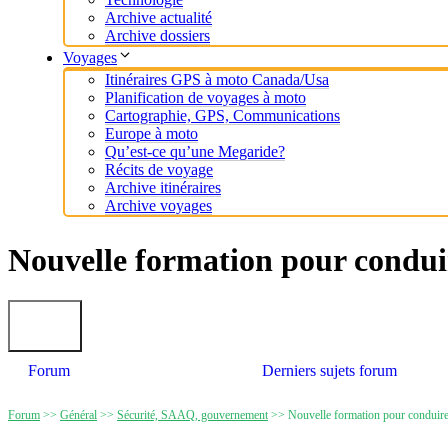
Archive actualité
Archive dossiers
Voyages
Itinéraires GPS à moto Canada/Usa
Planification de voyages à moto
Cartographie, GPS, Communications
Europe à moto
Qu’est-ce qu’une Megaride?
Récits de voyage
Archive itinéraires
Archive voyages
Nouvelle formation pour condu
Forum
Derniers sujets forum
Forum
>>
Général
>>
Sécurité, SAAQ, gouvernement
>>
Nouvelle formation pour conduir