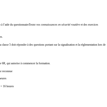
 à l’aide du questionnaire
Testez vos connaissances en sécurité routière
et des exercices
es.
a classe 5 doit répondre à des questions portant sur la signalisation et la réglementation lors de
se 6R, qui autorise à commencer la formation.
te reconnue
heures
s = 16 heures