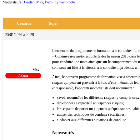
Modérateurs :
Gaetan
,
Max
,
Patm
,
Sylvainbmoto
Créateur
Sujet
25/01/2026 à 20:29
L’ensemble du programme de formation à la conduite d’une m
– Conduire une moto
, est offerte dès la saison 2015 dans l
pour conduire une moto ainsi que sur le comportement du mot
sont souvent liées à la vitesse, à la conduite imprudente, à l’i
Max
Admin
Ainsi, le nouveau programme de formation vise à amener les
risques qui peuvent provenir à la fois d’eux-mêmes, de leur
et responsable, l’apprenti motocycliste doit notamment :
savoir reconnaître les différents risques, y compris ceu
développer sa capacité à anticiper ces risques;
être capable de porter un jugement adéquat sur ses habitud
utiliser des techniques de conduite sécuritaires;
s’adapter aux différentes situations de conduite.
Nouveautés