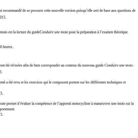
est recommandé de se procurer cette nouvelle version puisqu’elle sert de base aux questions de
2015.
moto est la lecture du guide
Conduire une moto
pour la préparation à l’examen théorique.
10 heures.
ont été révisées afin de bien correspondre au contenu du nouveau guide
Conduire une moto
.
5.
mé a été revu et les exercices qui le composent portent sur les différentes techniques et
15.
route permet d’évaluer la compétence de l’apprenti motocycliste à manœuvrer une moto sur la
mportement.
15.