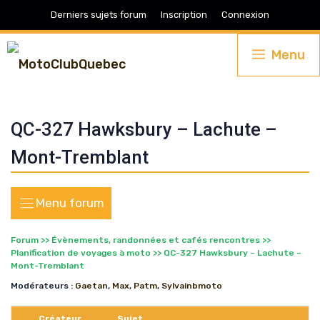
Aller
Derniers sujets forum
Inscription
Connexion
au
contenu
Menu
QC-327 Hawksbury – Lachute –
Mont-Tremblant
Forum
>>
Évènements, randonnées et cafés rencontres
>>
Planification de voyages à moto
>>
QC-327 Hawksbury – Lachute –
Mont-Tremblant
Modérateurs :
Gaetan
,
Max
,
Patm
,
Sylvainbmoto
Créateur
Sujet