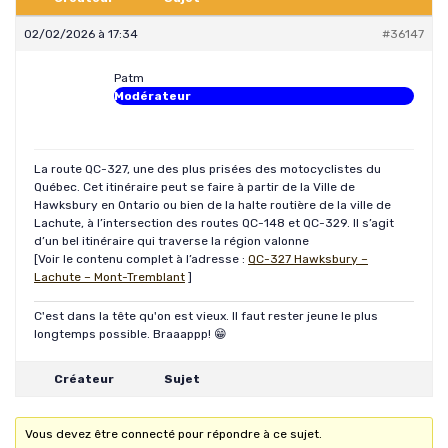
02/02/2026 à 17:34
#36147
Patm
Modérateur
La route QC-327, une des plus prisées des motocyclistes du
Québec. Cet itinéraire peut se faire à partir de la Ville de
Hawksbury en Ontario ou bien de la halte routière de la ville de
Lachute, à l’intersection des routes QC-148 et QC-329. Il s’agit
d’un bel itinéraire qui traverse la région valonne
[Voir le contenu complet à l’adresse :
QC-327 Hawksbury –
Lachute – Mont-Tremblant
]
C'est dans la tête qu'on est vieux. Il faut rester jeune le plus
longtemps possible. Braaappp! 😁
Créateur
Sujet
Vous devez être connecté pour répondre à ce sujet.