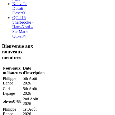
Nouvelle
Ducati
DesertX
QC-216
Sherbrooke –
Ham-Nord –
Ste-Marie –
QC-204
Bienvenue aux
nouveaux
membres
Nouveaux
Date
utilisateurs
d'inscription
Philippe
5th Août
Bance
2026
Carl
5th Août
Lepage
2026
2nd Août
olivier0788
2026
Philippe
1st Août
Bance
2026