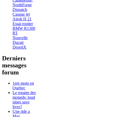
Canadienne,
NorthForge
Dispatch
Casque jet
Airoh H 21
Essai routier
BMW R1300
RT
Nouvelle
Ducati
DesertX
Derniers
messages
forum
1ere moto en
Quebec
Le repaire des
motards: loud
pipes save
lives?
Une ride a
Max