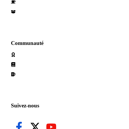
Devenez parternaire
Nos Partenaires
Communauté
Politique de cookies
Conditions d'utilisation
Declaration de confidentialité
Suivez-nous