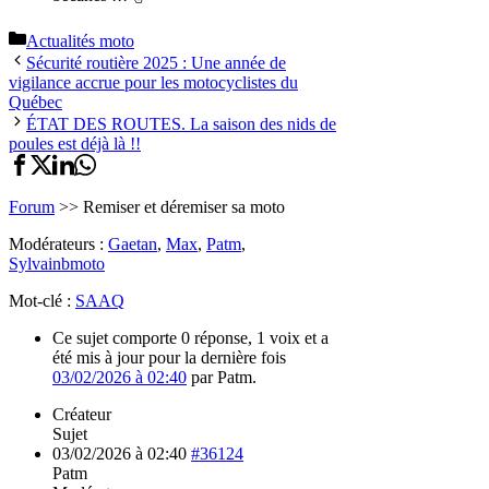
Catégories
Actualités moto
Sécurité routière 2025 : Une année de
vigilance accrue pour les motocyclistes du
Québec
ÉTAT DES ROUTES. La saison des nids de
poules est déjà là !!
Forum
>>
Remiser et déremiser sa moto
Modérateurs :
Gaetan
,
Max
,
Patm
,
Sylvainbmoto
Mot-clé :
SAAQ
Ce sujet comporte 0 réponse, 1 voix et a
été mis à jour pour la dernière fois
03/02/2026 à 02:40
par Patm.
Créateur
Sujet
03/02/2026 à 02:40
#36124
Patm