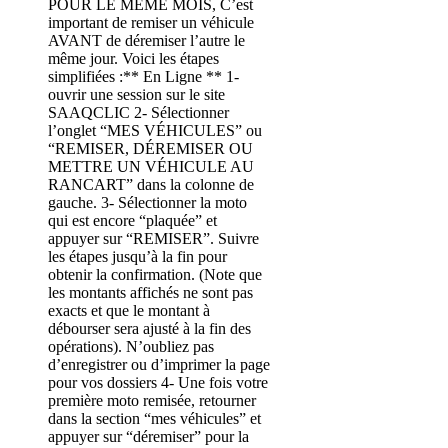
POUR LE MÊME MOIS, C’est
important de remiser un véhicule
AVANT de déremiser l’autre le
même jour. Voici les étapes
simplifiées :** En Ligne ** 1-
ouvrir une session sur le site
SAAQCLIC 2- Sélectionner
l’onglet “MES VÉHICULES” ou
“REMISER, DÉREMISER OU
METTRE UN VÉHICULE AU
RANCART” dans la colonne de
gauche. 3- Sélectionner la moto
qui est encore “plaquée” et
appuyer sur “REMISER”. Suivre
les étapes jusqu’à la fin pour
obtenir la confirmation. (Note que
les montants affichés ne sont pas
exacts et que le montant à
débourser sera ajusté à la fin des
opérations). N’oubliez pas
d’enregistrer ou d’imprimer la page
pour vos dossiers 4- Une fois votre
première moto remisée, retourner
dans la section “mes véhicules” et
appuyer sur “déremiser” pour la