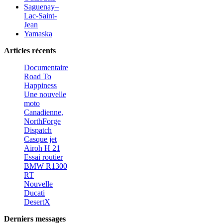
Saguenay–
Lac-Saint-
Jean
Yamaska
Articles récents
Documentaire
Road To
Happiness
Une nouvelle
moto
Canadienne,
NorthForge
Dispatch
Casque jet
Airoh H 21
Essai routier
BMW R1300
RT
Nouvelle
Ducati
DesertX
Derniers messages