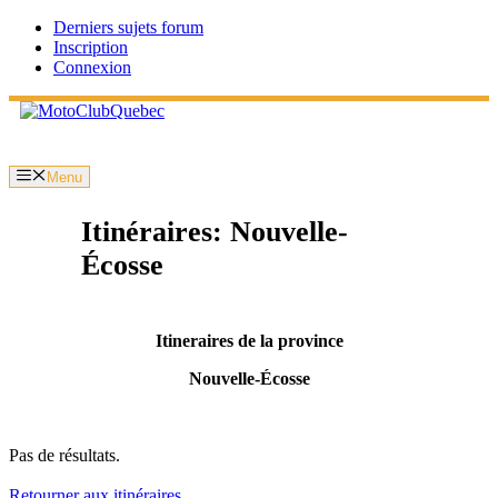
Aller
Derniers sujets forum
au
Inscription
contenu
Connexion
Menu
Itinéraires: Nouvelle-
Écosse
Itineraires de la province
Nouvelle-Écosse
Pas de résultats.
Retourner aux itinéraires.