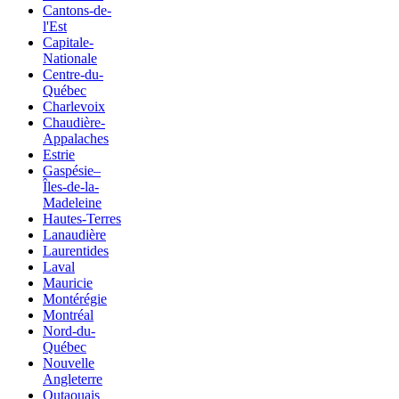
Cantons-de-
l'Est
Capitale-
Nationale
Centre-du-
Québec
Charlevoix
Chaudière-
Appalaches
Estrie
Gaspésie–
Îles-de-la-
Madeleine
Hautes-Terres
Lanaudière
Laurentides
Laval
Mauricie
Montérégie
Montréal
Nord-du-
Québec
Nouvelle
Angleterre
Outaouais