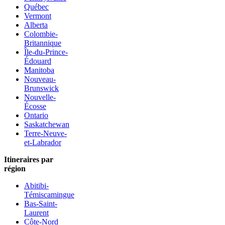
Québec
Vermont
Alberta
Colombie-
Britannique
Île-du-Prince-
Édouard
Manitoba
Nouveau-
Brunswick
Nouvelle-
Écosse
Ontario
Saskatchewan
Terre-Neuve-
et-Labrador
Itineraires par
région
Abitibi-
Témiscamingue
Bas-Saint-
Laurent
Côte-Nord