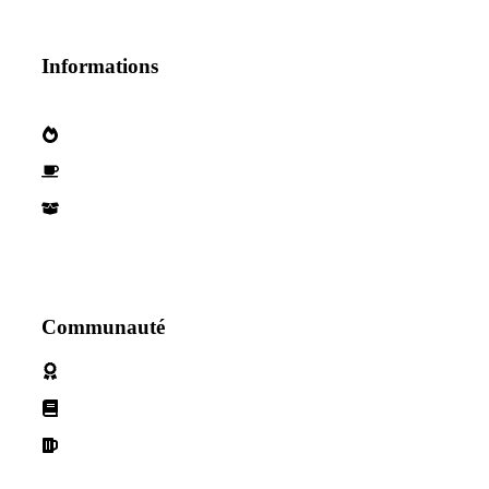
Informations
Qui sommes nous?
Devenez parternaire
Nos Partenaires
Communauté
Politique de cookies
Conditions d'utilisation
Declaration de confidentialité