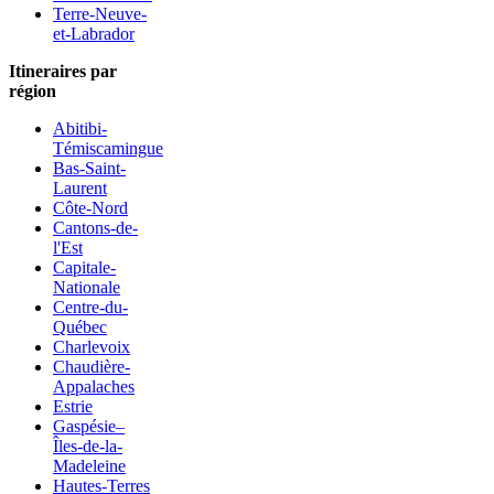
Terre-Neuve-
et-Labrador
Itineraires par
région
Abitibi-
Témiscamingue
Bas-Saint-
Laurent
Côte-Nord
Cantons-de-
l'Est
Capitale-
Nationale
Centre-du-
Québec
Charlevoix
Chaudière-
Appalaches
Estrie
Gaspésie–
Îles-de-la-
Madeleine
Hautes-Terres