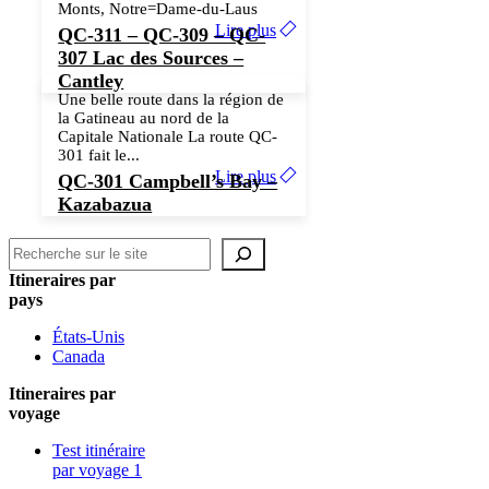
Monts, Notre=Dame-du-Laus
Lire plus
QC-311 – QC-309 – QC-
307 Lac des Sources –
Cantley
Une belle route dans la région de
la Gatineau au nord de la
Capitale Nationale La route QC-
301 fait le...
Lire plus
QC-301 Campbell’s Bay –
Kazabazua
Recherche
Itineraires par
pays
États-Unis
Canada
Itineraires par
voyage
Test itinéraire
par voyage 1