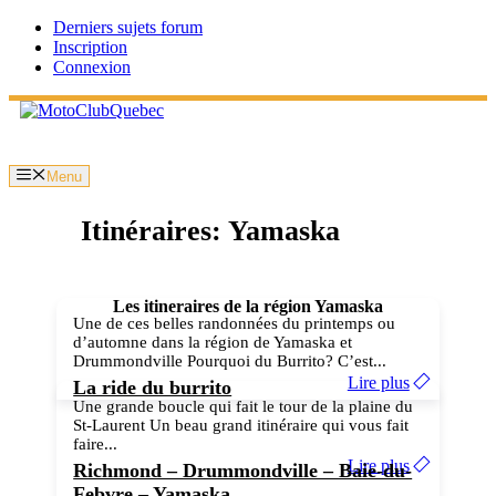
Aller
Derniers sujets forum
au
Inscription
contenu
Connexion
Menu
Itinéraires: Yamaska
Les itineraires de la région
Yamaska
Une de ces belles randonnées du printemps ou
d’automne dans la région de Yamaska et
Drummondville Pourquoi du Burrito? C’est...
Lire plus
La ride du burrito
Une grande boucle qui fait le tour de la plaine du
St-Laurent Un beau grand itinéraire qui vous fait
faire...
Lire plus
Richmond – Drummondville – Baie-du-
Febvre – Yamaska