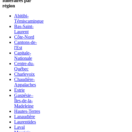
Itineraires par
région
Abitibi-
Témiscamingue
Bas-Saint-
Laurent
Côte-Nord
Cantons-de-
l'Est
Capitale-
Nationale
Centre-du-
Québec
Charlevoix
Chaudière-
Appalaches
Estrie
Gaspésie–
Îles-de-la-
Madeleine
Hautes-Terres
Lanaudière
Laurentides
Laval