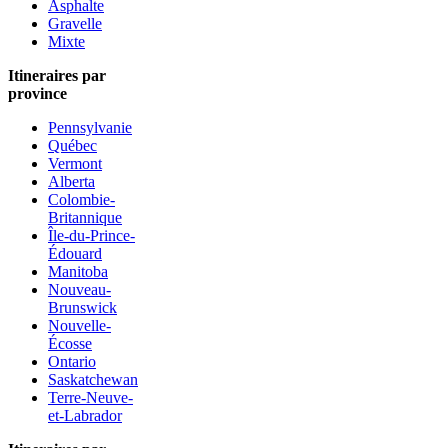
Asphalte
Gravelle
Mixte
Itineraires par
province
Pennsylvanie
Québec
Vermont
Alberta
Colombie-
Britannique
Île-du-Prince-
Édouard
Manitoba
Nouveau-
Brunswick
Nouvelle-
Écosse
Ontario
Saskatchewan
Terre-Neuve-
et-Labrador