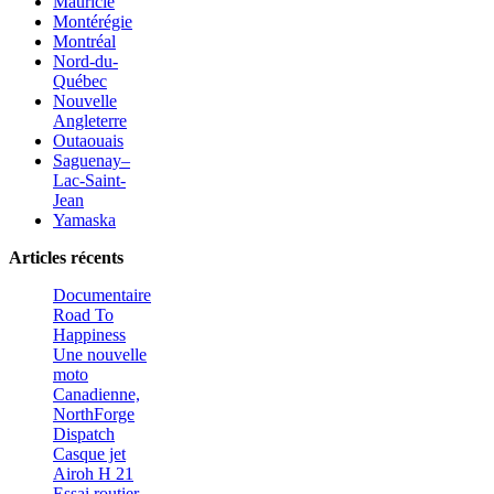
Mauricie
Montérégie
Montréal
Nord-du-
Québec
Nouvelle
Angleterre
Outaouais
Saguenay–
Lac-Saint-
Jean
Yamaska
Articles récents
Documentaire
Road To
Happiness
Une nouvelle
moto
Canadienne,
NorthForge
Dispatch
Casque jet
Airoh H 21
Essai routier