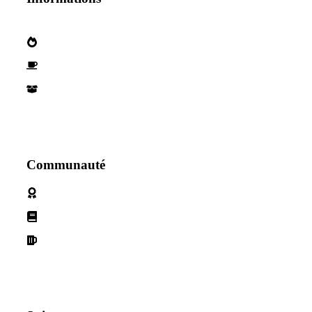
Qui sommes nous?
Devenez parternaire
Nos Partenaires
Communauté
Politique de cookies
Conditions d'utilisation
Declaration de confidentialité