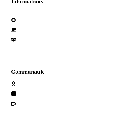
Informations
Qui sommes nous?
Devenez parternaire
Nos Partenaires
Communauté
Politique de cookies
Conditions d'utilisation
Declaration de confidentialité