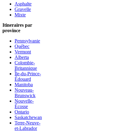
Asphalte
Gravelle
Mixte
Itineraires par
province
Pennsylvanie
Québec
Vermont
Alberta
Colombie-
Britannique
Île-du-Prince-
Édouard
Manitoba
Nouveau-
Brunswick
Nouvelle-
Écosse
Ontario
Saskatchewan
Terre-Neuve-
et-Labrador