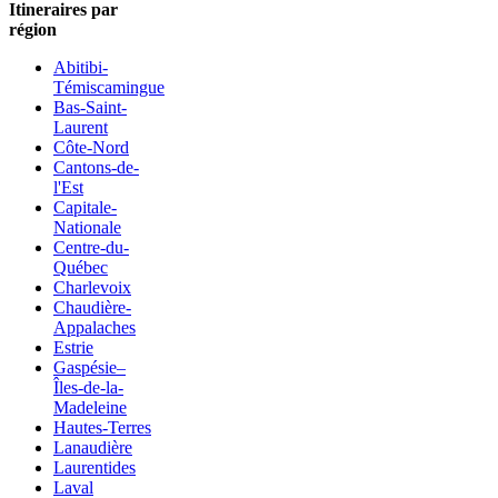
Itineraires par
région
Abitibi-
Témiscamingue
Bas-Saint-
Laurent
Côte-Nord
Cantons-de-
l'Est
Capitale-
Nationale
Centre-du-
Québec
Charlevoix
Chaudière-
Appalaches
Estrie
Gaspésie–
Îles-de-la-
Madeleine
Hautes-Terres
Lanaudière
Laurentides
Laval