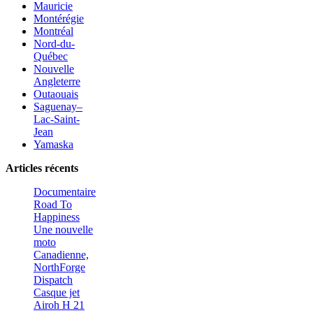
Mauricie
Montérégie
Montréal
Nord-du-
Québec
Nouvelle
Angleterre
Outaouais
Saguenay–
Lac-Saint-
Jean
Yamaska
Articles récents
Documentaire
Road To
Happiness
Une nouvelle
moto
Canadienne,
NorthForge
Dispatch
Casque jet
Airoh H 21