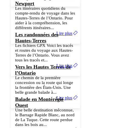
Newport
Les itinéraires quotidiens du
compte-rendu de voyage dans les
Hautes-Terres de l’Ontario. Pour
aider à la compréhension, les
différents itinéraires...
Lire plus
Les randonnées des
Hautes-Terres
Les fichiers GPX Voici les tracés
et routes du voyage aux Hautes-
Terres de l’Ontario. Vous avez
tous les tracés et...
Lire plus
Vers les Hautes Terres de
l’Ontario
Le chemin de la première
concession ou la route qui longe
la frontière des États-Unis. Une
belle grande balade à...
Lire plus
Balade en Montérégie
Ouest
Une belle destination méconnue,
le Barrage Rapide Blanc, au nord
de La Tuque. Cette route perdue
dans les bois au...