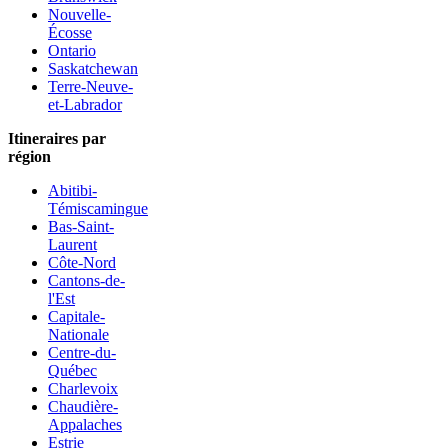
Nouvelle-
Écosse
Ontario
Saskatchewan
Terre-Neuve-
et-Labrador
Itineraires par
région
Abitibi-
Témiscamingue
Bas-Saint-
Laurent
Côte-Nord
Cantons-de-
l'Est
Capitale-
Nationale
Centre-du-
Québec
Charlevoix
Chaudière-
Appalaches
Estrie