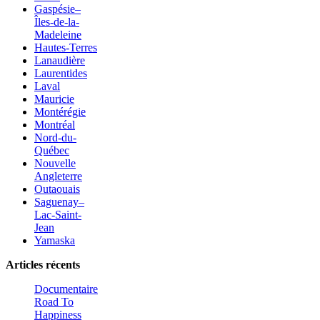
Gaspésie–
Îles-de-la-
Madeleine
Hautes-Terres
Lanaudière
Laurentides
Laval
Mauricie
Montérégie
Montréal
Nord-du-
Québec
Nouvelle
Angleterre
Outaouais
Saguenay–
Lac-Saint-
Jean
Yamaska
Articles récents
Documentaire
Road To
Happiness