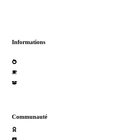
Informations
Qui sommes nous?
Devenez parternaire
Nos Partenaires
Communauté
Politique de cookies
Conditions d'utilisation