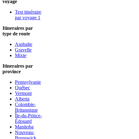
voyage
Test itinéraire
par voyage 1
Itineraires par
type de route
Asphalte
Gravelle
Mixte
Itineraires par
province
Pennsylvanie
Québec
Vermont
Alberta
Colombie-
Britannique
Île-du-Prince-
Édouard
Manitoba
Nouveau-
Brunswick