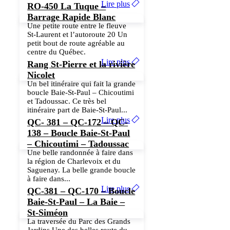
Lire plus
RO-450 La Tuque –
Barrage Rapide Blanc
Une petite route entre le fleuve
St-Laurent et l’autoroute 20 Un
petit bout de route agréable au
centre du Québec.
Lire plus
Rang St-Pierre et la rivière
Nicolet
Un bel itinéraire qui fait la grande
boucle Baie-St-Paul – Chicoutimi
et Tadoussac. Ce très bel
itinéraire part de Baie-St-Paul...
Lire plus
QC- 381 – QC-172 – QC-
138 – Boucle Baie-St-Paul
– Chicoutimi – Tadoussac
Une belle randonnée à faire dans
la région de Charlevoix et du
Saguenay. La belle grande boucle
à faire dans...
Lire plus
QC-381 – QC-170 – Boucle
Baie-St-Paul – La Baie –
St-Siméon
La traversée du Parc des Grands
Jardins Une des belles route du